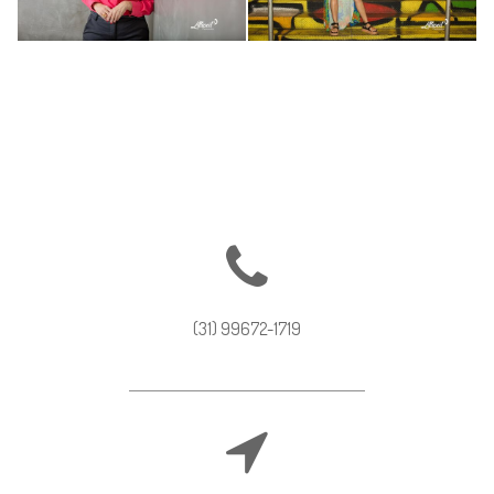
855
713
1
0
(31) 99672-1719