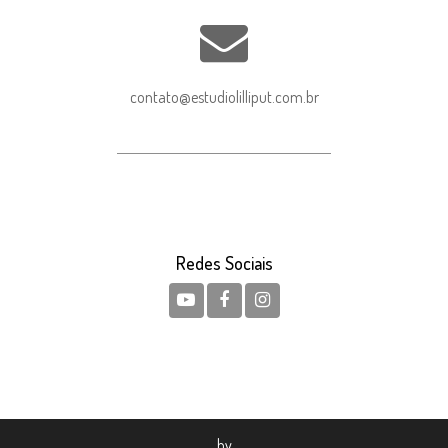
contato@estudiolilliput.com.br
Redes Sociais
by