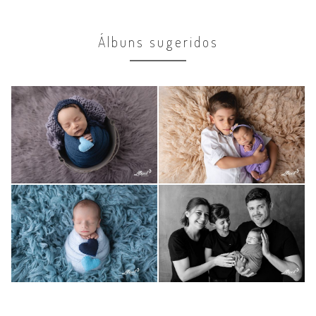
Álbuns sugeridos
Newborn
Newborn
Henrique
Eloah
525
534
Newborn
Newborn
0
0
Anthony
Arthur
529
558
0
0