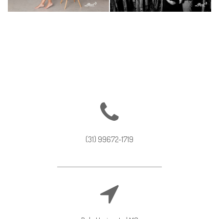
939
864
0
0
(31) 99672-1719