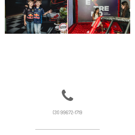
Alexandre e Thomaz
Mariana | 11 Anos
| 10 Anos
185
119
0
0
(31) 99672-1719