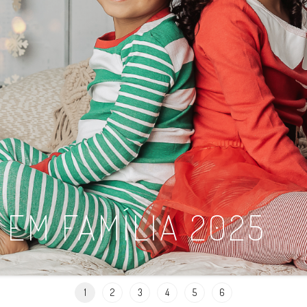
 EM FAMÍLIA 2025
1
2
3
4
5
6